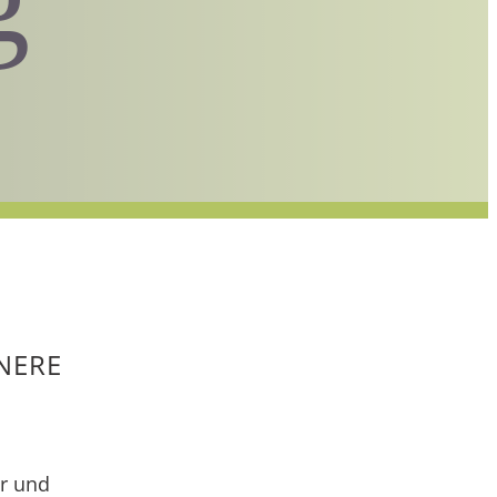
NERE
ar und