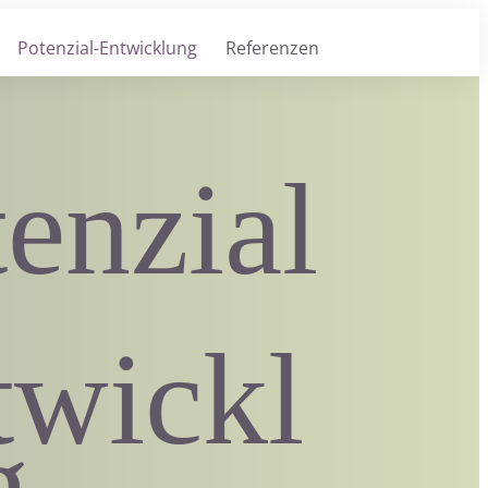
Potenzial-Entwicklung
Referenzen
enzial
twickl
g