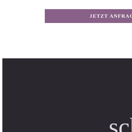
JETZT ANFRA
sc