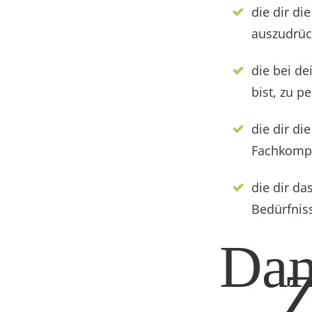
die dir di
auszudrüc
die bei de
bist, zu p
die dir di
Fachkompe
die dir da
Bedürfniss
Dan
Z