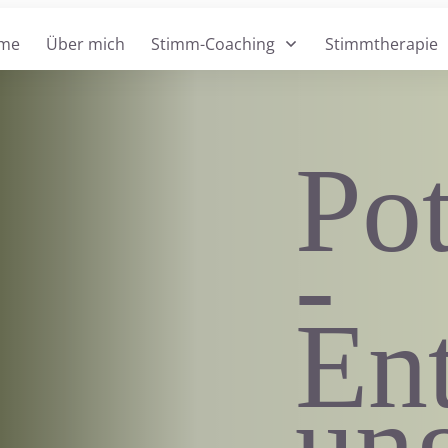
me
Über mich
Stimm-Coaching
Stimmtherapie
Pot
-
En
un