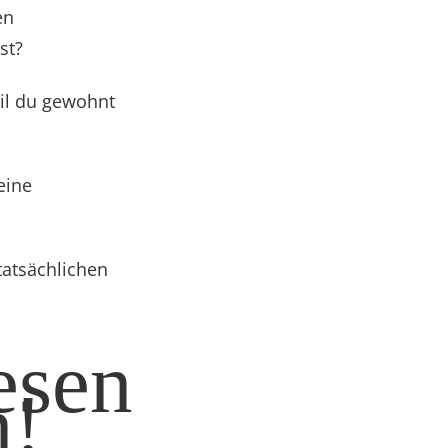
en
st?
eil du gewohnt
eine
tatsächlichen
esen
n!