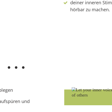
deiner inneren Sti
hörbar zu machen.
s …
blegen
aufspüren und