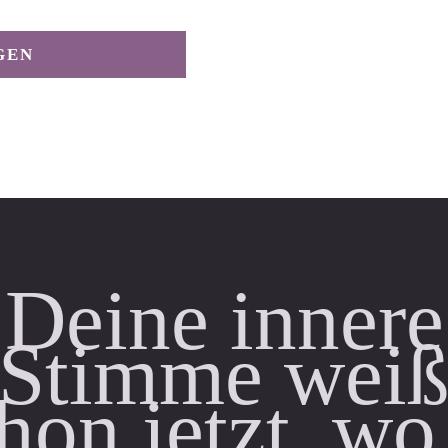
GEN
Deine innere
Stimme wei
hon jetzt, wo